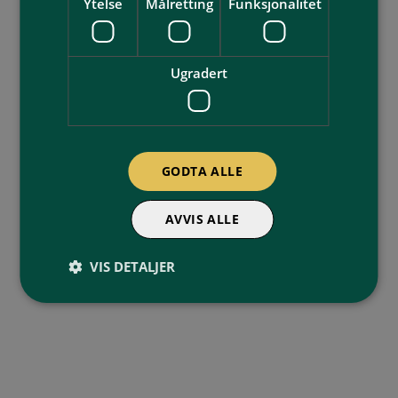
Ytelse
Målretting
Funksjonalitet
browser console for more information)
.
Ugradert
GODTA ALLE
AVVIS ALLE
VIS DETALJER