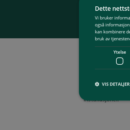
Dette netts
Vi bruker informa
også informasjon
kan kombinere de
bruk av tjenesten
Ytelse
Din loka
Vi leverer elinsta
VIS DETALJER
alle krav og forsk
installasjoner.