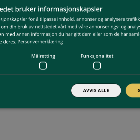
tedet bruker informasjonskapsler
sjonskapsler for å tilpasse innhold, annonser og analysere trafikk
 om din bruk av nettstedet vårt med våre annonserings- og anal
n med annen informasjon du har gitt dem eller som de har samlet
e deres.
Personvernerklæring
Målretting
Funksjonalitet
le elektriker
llasjoner for private, næring, industri -på vann og 
AVVIS ALLE
rifter knyttet til elektriske anlegg og alle typer el