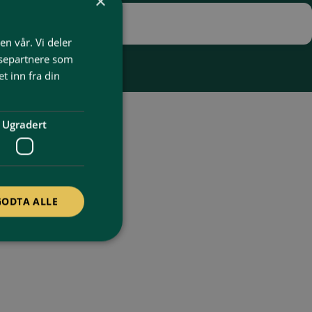
×
en vår. Vi deler
ysepartnere som
 inn fra din
Ugradert
på land, og kjenner
GODTA ALLE
ektriske