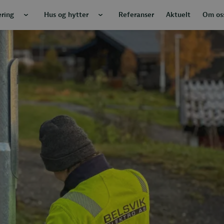
æring
Hus og hytter
Referanser
Aktuelt
Om os