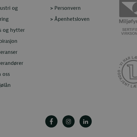
ustri og
>
Personvern
ring
>
Åpenhetsloven
 og hytter
pirasjon
eranser
verandører
 oss
jølån