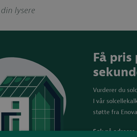
din lysere
Få pris
sekund
Vurderer du solc
I vår solcelleka
støtte fra Enova
Søk på adresse