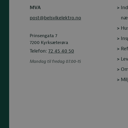
MVA
>
Ind
post@belsvikelektro.no
næ
>
Hus
Prinsengata 7
>
Ins
7200
Kyrksæterøra
>
Ref
Telefon:
72 45 40 50
>
Le
Mandag til fredag 07.00-15
>
Om
>
Mil